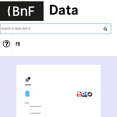
Data
search in data.bnf.fr
FR