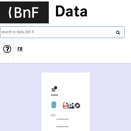
Data
search in data.bnf.fr
FR