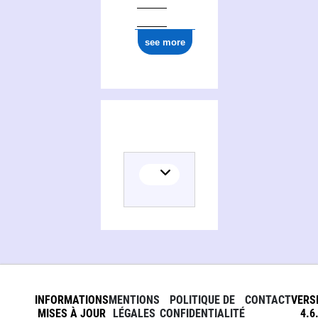
see more
INFORMATIONS
MENTIONS
POLITIQUE DE
CONTACT
VERS
MISES À JOUR
LÉGALES
CONFIDENTIALITÉ
4.6