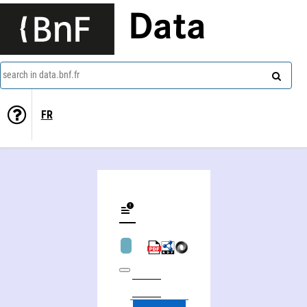
Data
search in data.bnf.fr
FR