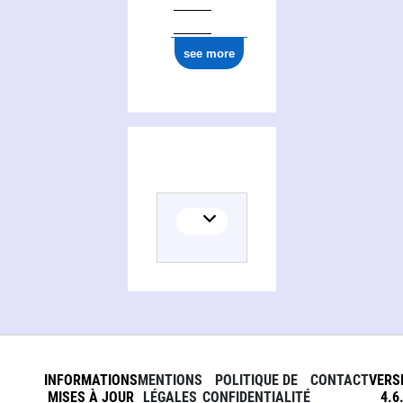
see more
INFORMATIONS
MENTIONS
POLITIQUE DE
CONTACT
VERS
MISES À JOUR
LÉGALES
CONFIDENTIALITÉ
4.6