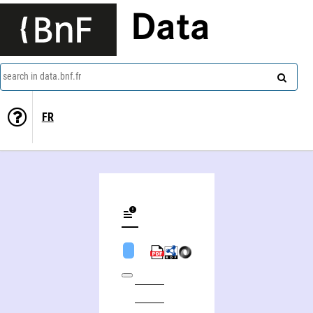
Data
search in data.bnf.fr
FR