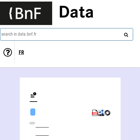
Data
search in data.bnf.fr
FR