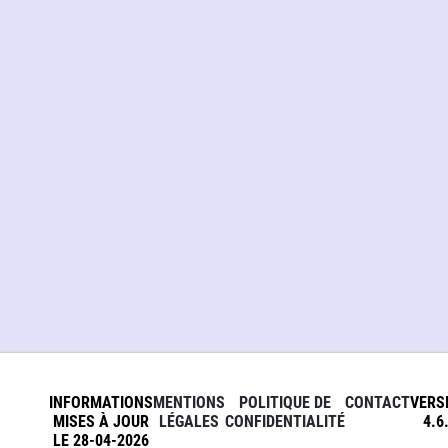
INFORMATIONS
MENTIONS
POLITIQUE DE
CONTACT
VERS
MISES À JOUR
LÉGALES
CONFIDENTIALITÉ
4.6
LE 28-04-2026