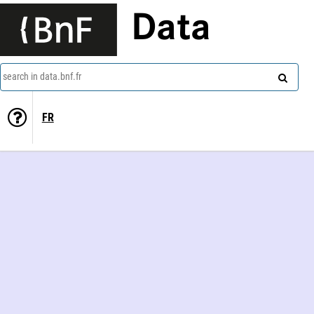
Data
search in data.bnf.fr
FR