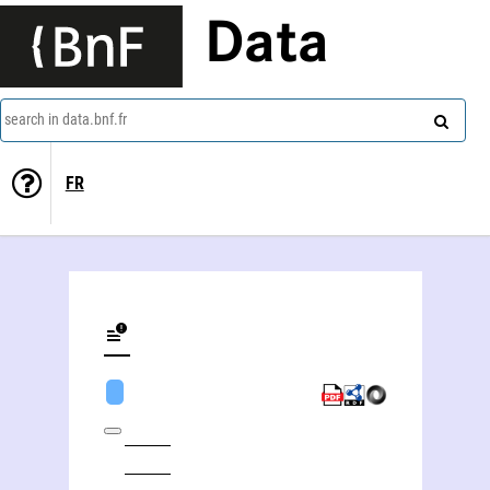
Data
search in data.bnf.fr
FR