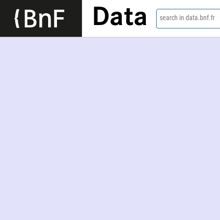
Data
search in data.bnf.fr