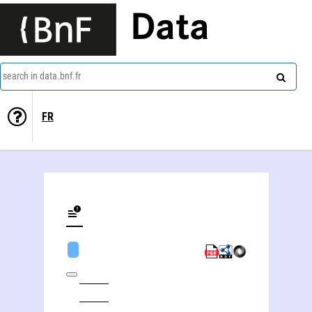
Data
search in data.bnf.fr
FR