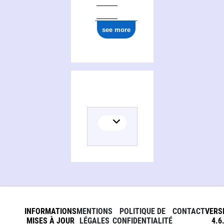
see more
INFORMATIONS
MENTIONS
POLITIQUE DE
CONTACT
VERS
MISES À JOUR
LÉGALES
CONFIDENTIALITÉ
4.6