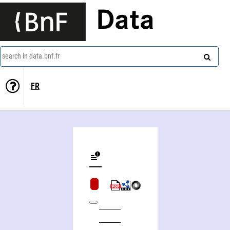
Data
search in data.bnf.fr
FR