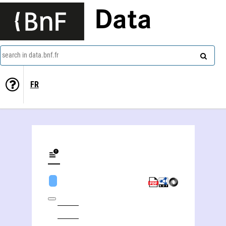
Data
search in data.bnf.fr
FR