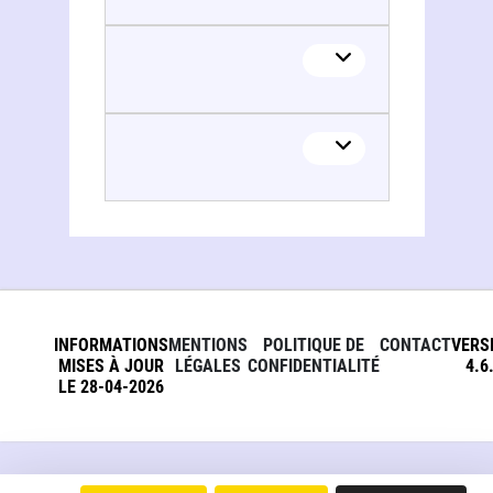
Gail de Courcy-Ireland
INFORMATIONS
MENTIONS
POLITIQUE DE
CONTACT
VERS
MISES À JOUR
LÉGALES
CONFIDENTIALITÉ
4.6
LE 28-04-2026