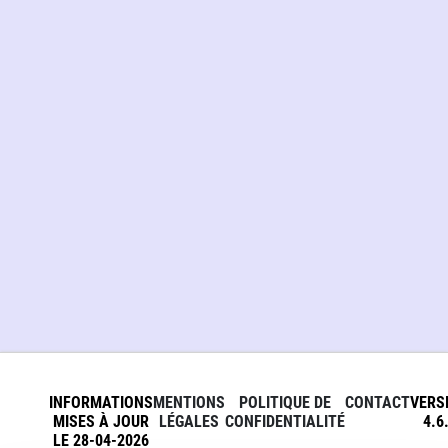
INFORMATIONS
MENTIONS
POLITIQUE DE
CONTACT
VERS
MISES À JOUR
LÉGALES
CONFIDENTIALITÉ
4.6
LE 28-04-2026