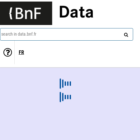
Data
search in data.bnf.fr
FR