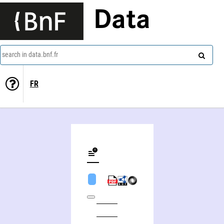
Data
search in data.bnf.fr
FR