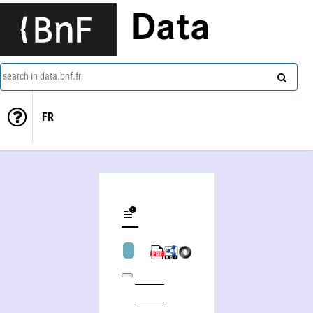
Data
search in data.bnf.fr
FR