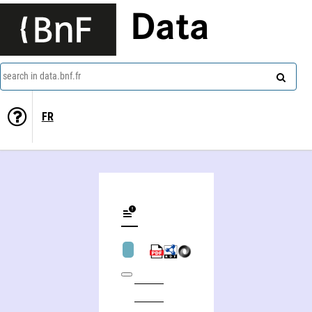
Data
search in data.bnf.fr
FR