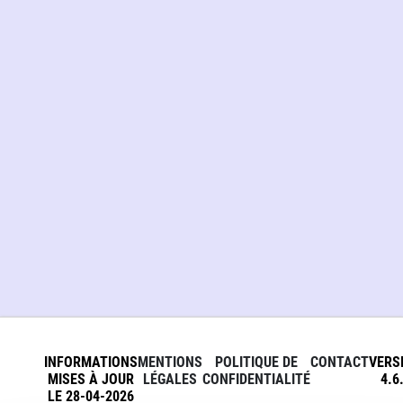
INFORMATIONS
MENTIONS
POLITIQUE DE
CONTACT
VERS
MISES À JOUR
LÉGALES
CONFIDENTIALITÉ
4.6
LE 28-04-2026