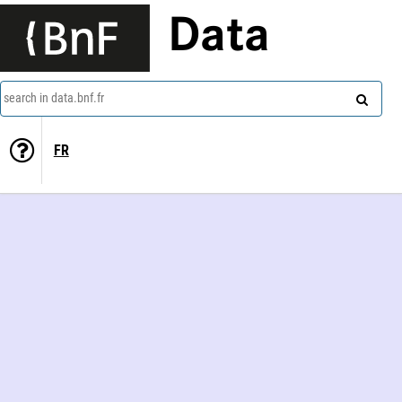
Data
search in data.bnf.fr
FR