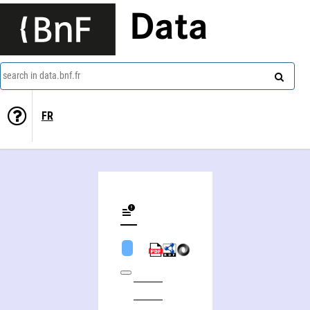
Data
search in data.bnf.fr
FR