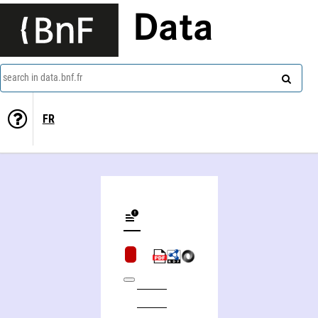
Data
search in data.bnf.fr
FR