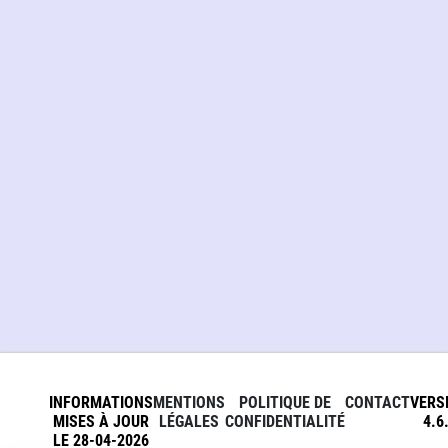
INFORMATIONS
MENTIONS
POLITIQUE DE
CONTACT
VERS
MISES À JOUR
LÉGALES
CONFIDENTIALITÉ
4.6
LE 28-04-2026