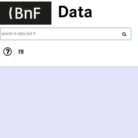
Data
search in data.bnf.fr
FR