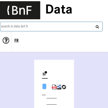
Data
search in data.bnf.fr
FR