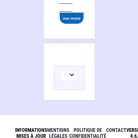
see more
INFORMATIONS
MENTIONS
POLITIQUE DE
CONTACT
VERS
MISES À JOUR
LÉGALES
CONFIDENTIALITÉ
4.6