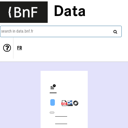
Data
search in data.bnf.fr
FR