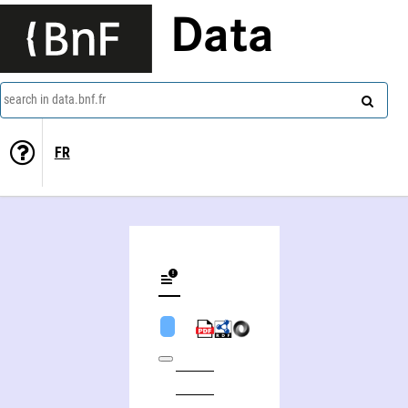
Data
search in data.bnf.fr
FR