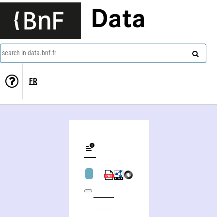
Data
search in data.bnf.fr
FR