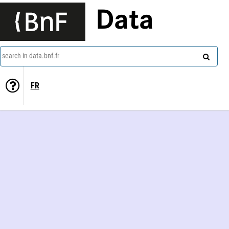
Data
search in data.bnf.fr
FR