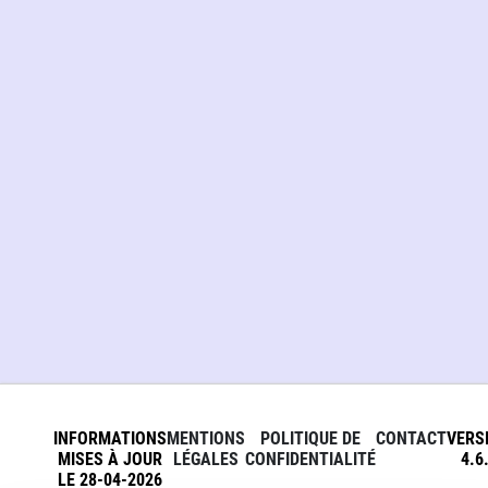
INFORMATIONS
MENTIONS
POLITIQUE DE
CONTACT
VERS
MISES À JOUR
LÉGALES
CONFIDENTIALITÉ
4.6
LE 28-04-2026