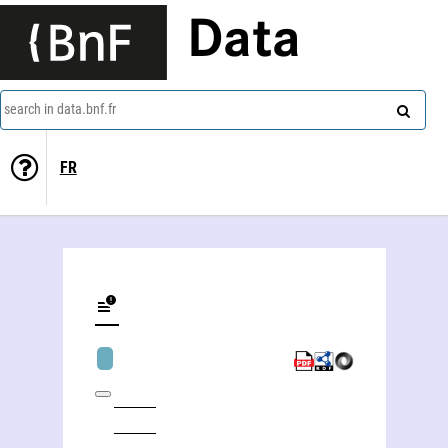
Data
search in data.bnf.fr
FR