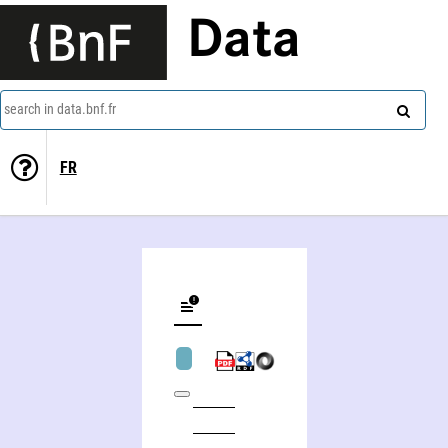
Data
search in data.bnf.fr
FR
Conservatoire à rayonnement départemental. Ensemble instrumental. Noisiel, Seine-et-Marne