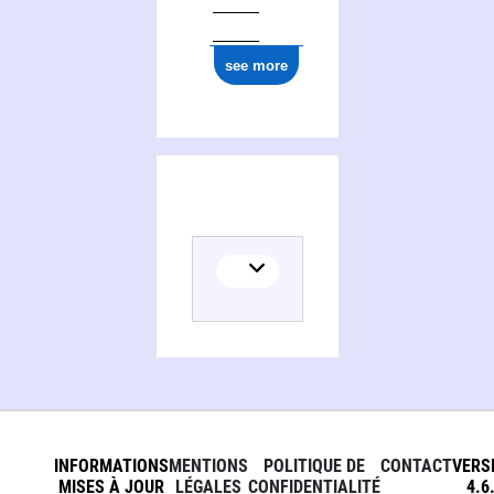
77186
see more
Activities of Conservatoire à rayonnement départemental. Ensemble instrumental. Noisiel, Seine-et-Marne
INFORMATIONS
MENTIONS
POLITIQUE DE
CONTACT
VERS
MISES À JOUR
LÉGALES
CONFIDENTIALITÉ
4.6