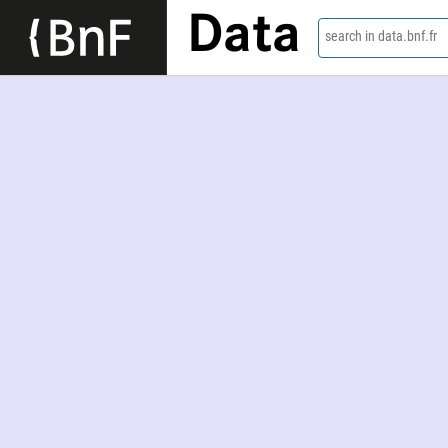
Data
search in data.bnf.fr