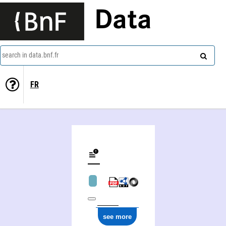
Data
search in data.bnf.fr
FR
see more