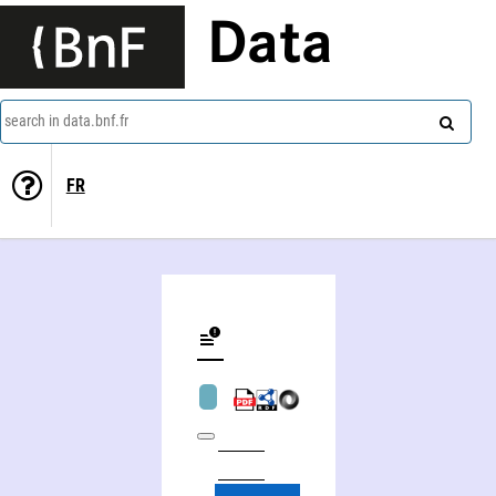
Data
search in data.bnf.fr
FR