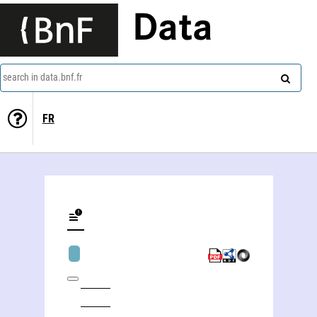
Data
search in data.bnf.fr
FR