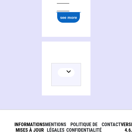
see more
INFORMATIONS
MENTIONS
POLITIQUE DE
CONTACT
VERS
MISES À JOUR
LÉGALES
CONFIDENTIALITÉ
4.6