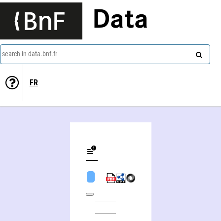
Data
search in data.bnf.fr
FR