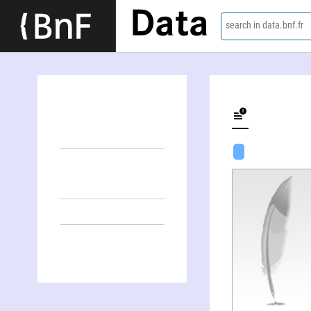
Data
search in data.bnf.fr