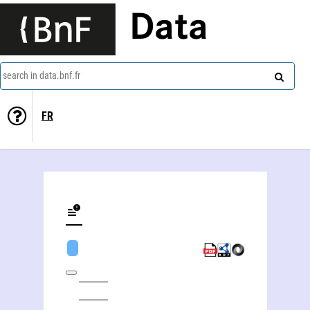
Data
search in data.bnf.fr
FR