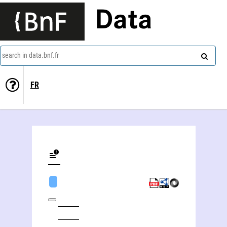
Data
search in data.bnf.fr
FR