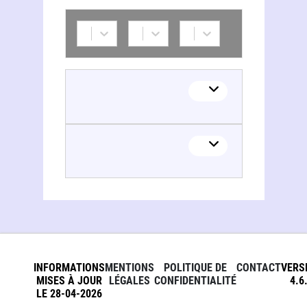
Oscar Salazar Gomez
Oscar Salazar Gomez
INFORMATIONS
MENTIONS
POLITIQUE DE
CONTACT
VERS
MISES À JOUR
LÉGALES
CONFIDENTIALITÉ
4.6
LE 28-04-2026