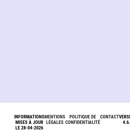
INFORMATIONS
MENTIONS
POLITIQUE DE
CONTACT
VERS
MISES À JOUR
LÉGALES
CONFIDENTIALITÉ
4.6
LE 28-04-2026