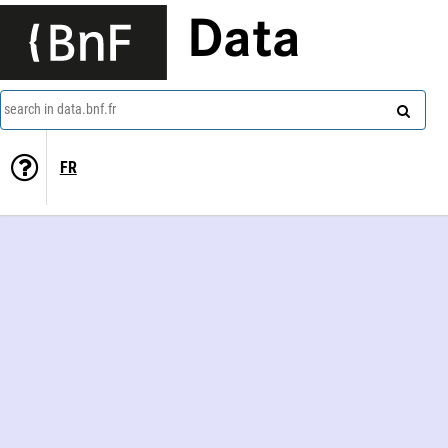
Data
search in data.bnf.fr
FR