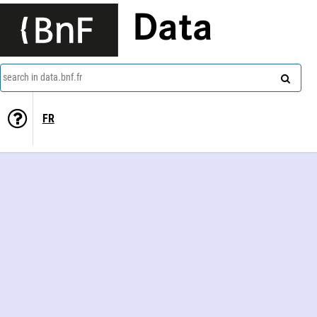
Data
search in data.bnf.fr
FR