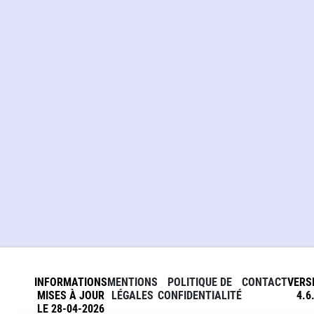
INFORMATIONS
MENTIONS
POLITIQUE DE
CONTACT
VERS
MISES À JOUR
LÉGALES
CONFIDENTIALITÉ
4.6
LE 28-04-2026