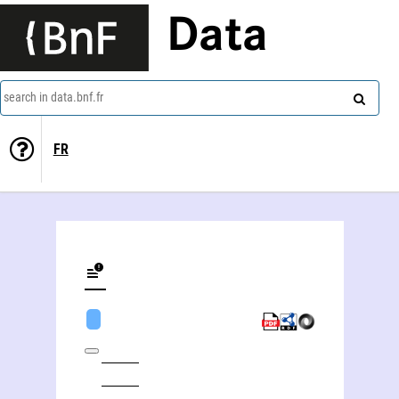
Data
search in data.bnf.fr
FR