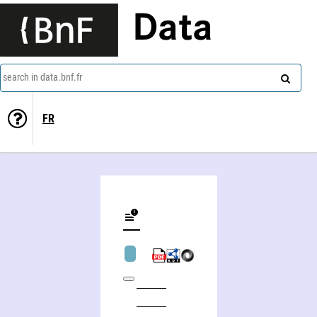
Data
search in data.bnf.fr
FR