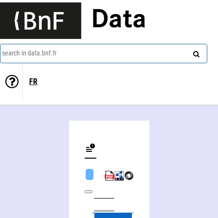
Data
search in data.bnf.fr
FR