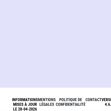
INFORMATIONS
MENTIONS
POLITIQUE DE
CONTACT
VERS
MISES À JOUR
LÉGALES
CONFIDENTIALITÉ
4.6
LE 28-04-2026