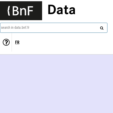
Data
search in data.bnf.fr
FR