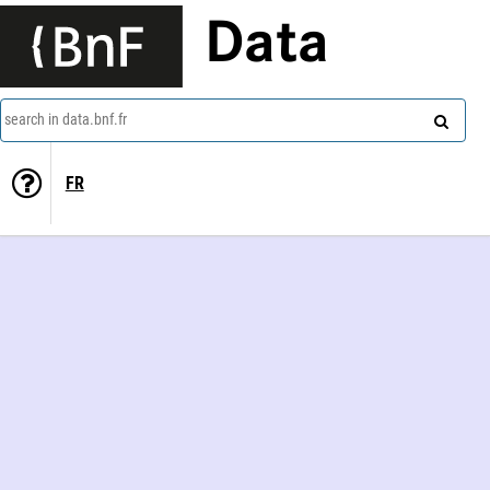
Data
search in data.bnf.fr
FR