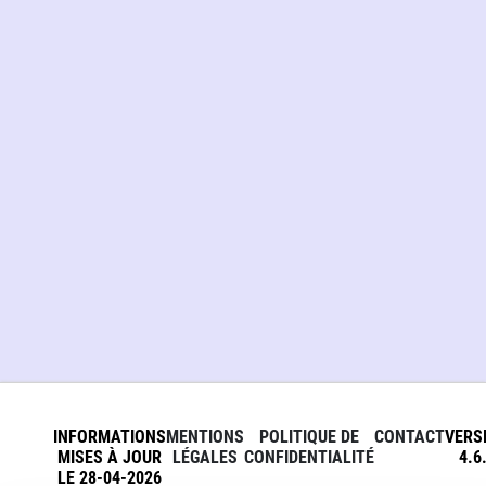
INFORMATIONS
MENTIONS
POLITIQUE DE
CONTACT
VERS
MISES À JOUR
LÉGALES
CONFIDENTIALITÉ
4.6
LE 28-04-2026