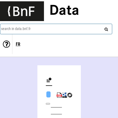
Data
search in data.bnf.fr
FR