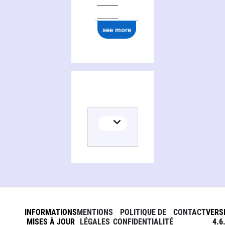
see more
INFORMATIONS
MENTIONS
POLITIQUE DE
CONTACT
VERS
MISES À JOUR
LÉGALES
CONFIDENTIALITÉ
4.6