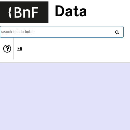
Data
search in data.bnf.fr
FR