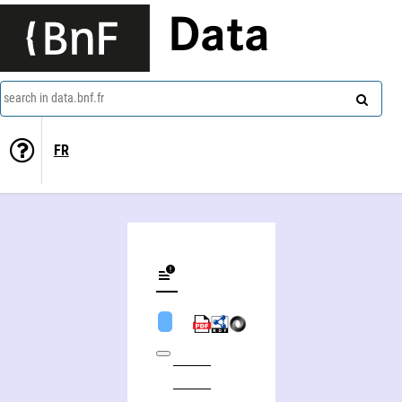
Data
search in data.bnf.fr
FR