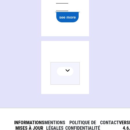
see more
INFORMATIONS
MENTIONS
POLITIQUE DE
CONTACT
VERS
MISES À JOUR
LÉGALES
CONFIDENTIALITÉ
4.6