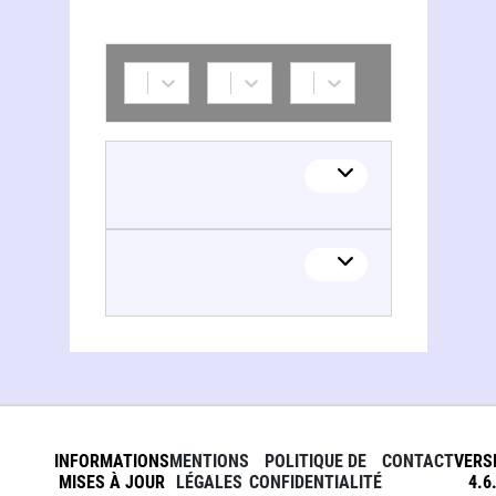
INFORMATIONS
MENTIONS
POLITIQUE DE
CONTACT
VERS
MISES À JOUR
LÉGALES
CONFIDENTIALITÉ
4.6