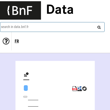
Data
search in data.bnf.fr
FR