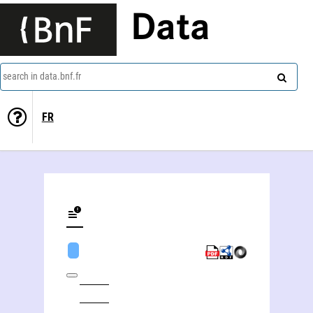
Data
search in data.bnf.fr
FR