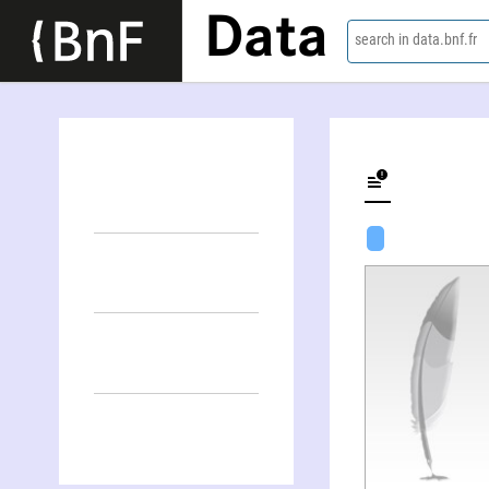
Data
search in data.bnf.fr