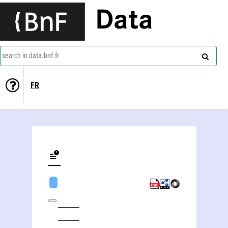
Data
search in data.bnf.fr
FR