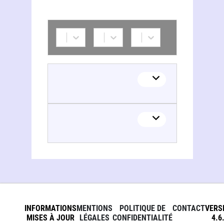
INFORMATIONS
MENTIONS
POLITIQUE DE
CONTACT
VERS
MISES À JOUR
LÉGALES
CONFIDENTIALITÉ
4.6