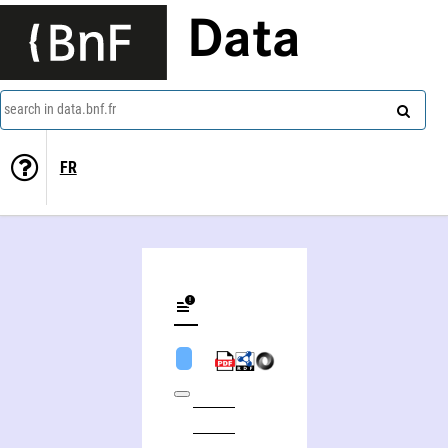
Data
search in data.bnf.fr
FR