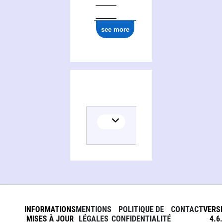
see more
INFORMATIONS
MENTIONS
POLITIQUE DE
CONTACT
VERS
MISES À JOUR
LÉGALES
CONFIDENTIALITÉ
4.6