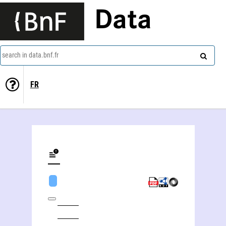
Data
search in data.bnf.fr
FR